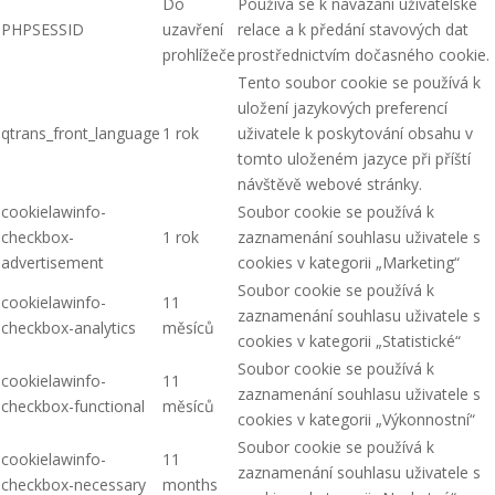
Do
Používá se k navázání uživatelské
PHPSESSID
uzavření
relace a k předání stavových dat
prohlížeče
prostřednictvím dočasného cookie.
Tento soubor cookie se používá k
uložení jazykových preferencí
qtrans_front_language
1 rok
uživatele k poskytování obsahu v
tomto uloženém jazyce při příští
návštěvě webové stránky.
cookielawinfo-
Soubor cookie se používá k
checkbox-
1 rok
zaznamenání souhlasu uživatele s
advertisement
cookies v kategorii „Marketing“
Soubor cookie se používá k
cookielawinfo-
11
zaznamenání souhlasu uživatele s
checkbox-analytics
měsíců
cookies v kategorii „Statistické“
Soubor cookie se používá k
cookielawinfo-
11
zaznamenání souhlasu uživatele s
checkbox-functional
měsíců
cookies v kategorii „Výkonnostní“
Soubor cookie se používá k
cookielawinfo-
11
zaznamenání souhlasu uživatele s
checkbox-necessary
months