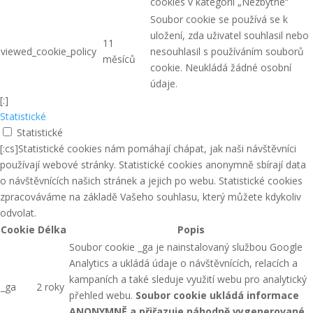
cookies v kategorii „Nezbytné“
Soubor cookie se používá se k
uložení, zda uživatel souhlasil nebo
11
viewed_cookie_policy
nesouhlasil s používáním souborů
měsíců
cookie. Neukládá žádné osobní
údaje.
[:]
Statistické
Statistické
[:cs]Statistické cookies nám pomáhají chápat, jak naši návštěvníci
používají webové stránky. Statistické cookies anonymně sbírají data
o návštěvnících našich stránek a jejich po webu. Statistické cookies
zpracováváme na základě Vašeho souhlasu, který můžete kdykoliv
odvolat.
Cookie
Délka
Popis
Soubor cookie _ga je nainstalovaný službou Google
Analytics a ukládá údaje o návštěvnících, relacích a
kampaních a také sleduje využití webu pro analytický
_ga
2 roky
přehled webu.
Soubor cookie ukládá informace
ANONYMNĚ a přiřazuje náhodně vygenerované