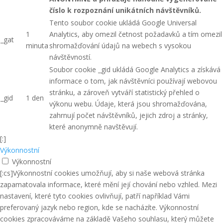
číslo k rozpoznání unikátních návštěvníků.
Tento soubor cookie ukládá Google Universal
1
Analytics, aby omezil četnost požadavků a tím omezil
_gat
minuta
shromažďování údajů na webech s vysokou
návštěvností.
Soubor cookie _gid ukládá Google Analytics a získává
informace o tom, jak návštěvníci používají webovou
stránku, a zároveň vytváří statistický přehled o
_gid
1 den
výkonu webu. Údaje, která jsou shromažďována,
zahrnují počet návštěvníků, jejich zdroj a stránky,
které anonymně navštěvují.
[:]
Výkonnostní
Výkonnostní
[:cs]Výkonnostní cookies umožňují, aby si naše webová stránka
zapamatovala informace, které mění její chování nebo vzhled. Mezi
nastavení, které tyto cookies ovlivňují, patří například Vámi
preferovaný jazyk nebo region, kde se nacházíte. Výkonnostní
cookies zpracováváme na základě Vašeho souhlasu, který můžete