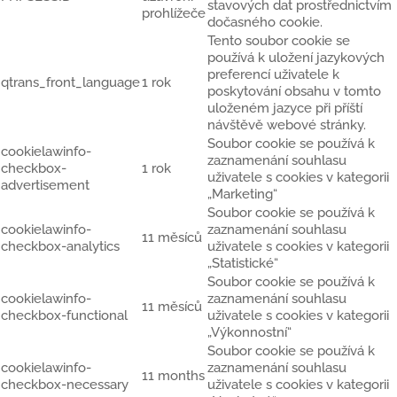
stavových dat prostřednictvím
prohlížeče
dočasného cookie.
Tento soubor cookie se
používá k uložení jazykových
preferencí uživatele k
qtrans_front_language
1 rok
poskytování obsahu v tomto
uloženém jazyce při příští
návštěvě webové stránky.
Soubor cookie se používá k
cookielawinfo-
zaznamenání souhlasu
checkbox-
1 rok
uživatele s cookies v kategorii
advertisement
„Marketing“
Soubor cookie se používá k
cookielawinfo-
zaznamenání souhlasu
11 měsíců
checkbox-analytics
uživatele s cookies v kategorii
„Statistické“
Soubor cookie se používá k
cookielawinfo-
zaznamenání souhlasu
11 měsíců
checkbox-functional
uživatele s cookies v kategorii
„Výkonnostní“
Soubor cookie se používá k
cookielawinfo-
zaznamenání souhlasu
11 months
checkbox-necessary
uživatele s cookies v kategorii