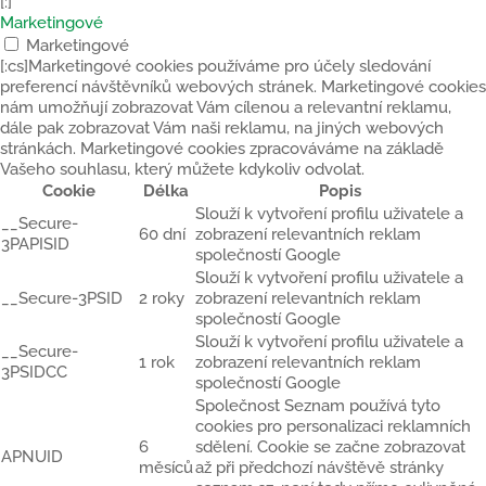
[:]
Marketingové
Marketingové
[:cs]Marketingové cookies používáme pro účely sledování
preferencí návštěvníků webových stránek. Marketingové cookies
nám umožňují zobrazovat Vám cílenou a relevantní reklamu,
dále pak zobrazovat Vám naši reklamu, na jiných webových
stránkách. Marketingové cookies zpracováváme na základě
Vašeho souhlasu, který můžete kdykoliv odvolat.
Cookie
Délka
Popis
Slouží k vytvoření profilu uživatele a
__Secure-
60 dní
zobrazení relevantních reklam
3PAPISID
společností Google
Slouží k vytvoření profilu uživatele a
__Secure-3PSID
2 roky
zobrazení relevantních reklam
společností Google
Slouží k vytvoření profilu uživatele a
__Secure-
1 rok
zobrazení relevantních reklam
3PSIDCC
společností Google
Společnost Seznam používá tyto
cookies pro personalizaci reklamních
6
sdělení. Cookie se začne zobrazovat
APNUID
měsíců
až při předchozí návštěvě stránky