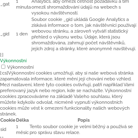
1
Analytics, aby omezil četnost požadavků a tím
_gat
minuta
omezil shromažďování údajů na webech s
vysokou návštěvností.
Soubor cookie _gid ukládá Google Analytics a
získává informace o tom, jak návštěvníci používají
webovou stránku, a zároveň vytváří statistický
_gid
1 den
přehled o výkonu webu. Údaje, která jsou
shromažďována, zahrnují počet návštěvníků,
jejich zdroj a stránky, které anonymně navštěvují.
[:]
Výkonnostní
Výkonnostní
[:cs]Výkonnostní cookies umožňují, aby si naše webová stránka
zapamatovala informace, které mění její chování nebo vzhled.
Mezi nastavení, které tyto cookies ovlivňují, patří například Vámi
preferovaný jazyk nebo region, kde se nacházíte. Výkonnostní
cookies zpracováváme na základě Vašeho souhlasu, který
můžete kdykoliv odvolat, nicméně vypnutí výkonnostních
cookies může vést k omezení funkcionality našich webových
stránek.
Cookie
Délka
Popis
1
Tento soubor cookie je velmi běžný a používá se
sid
měsíc
pro správu stavu relace.