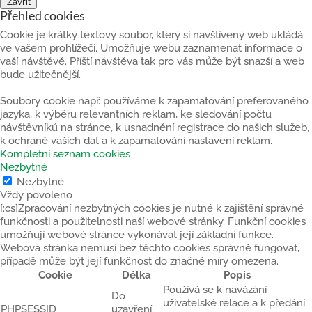
Zavřít
Přehled cookies
Cookie je krátký textový soubor, který si navštívený web ukládá
ve vašem prohlížeči. Umožňuje webu zaznamenat informace o
vaší návštěvě. Příští návštěva tak pro vás může být snazší a web
bude užitečnější.
Soubory cookie např. používáme k zapamatování preferovaného
jazyka, k výběru relevantních reklam, ke sledování počtu
návštěvníků na stránce, k usnadnění registrace do našich služeb,
k ochraně vašich dat a k zapamatování nastavení reklam.
Kompletní seznam cookies
Nezbytné
Nezbytné
Vždy povoleno
[:cs]Zpracování nezbytných cookies je nutné k zajištění správné
funkčnosti a použitelnosti naší webové stránky. Funkční cookies
umožňují webové stránce vykonávat její základní funkce.
Webová stránka nemusí bez těchto cookies správně fungovat,
případě může být její funkčnost do značné míry omezena.
Cookie
Délka
Popis
Používá se k navázání
Do
uživatelské relace a k předání
PHPSESSID
uzavření