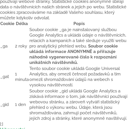
používají webové stránky. Statistické cookies anonymně sbírají
data o návštěvnících našich stránek a jejich po webu. Statistické
cookies zpracováváme na základě Vašeho souhlasu, který
můžete kdykoliv odvolat.
Cookie
Délka
Popis
Soubor cookie _ga je nainstalovaný službou
Google Analytics a ukládá údaje o návštěvnících,
relacích a kampaních a také sleduje využití webu
_ga
2 roky
pro analytický přehled webu.
Soubor cookie
ukládá informace ANONYMNĚ a přiřazuje
náhodně vygenerované číslo k rozpoznání
unikátních návštěvníků.
Tento soubor cookie ukládá Google Universal
1
Analytics, aby omezil četnost požadavků a tím
_gat
minuta
omezil shromažďování údajů na webech s
vysokou návštěvností.
Soubor cookie _gid ukládá Google Analytics a
získává informace o tom, jak návštěvníci používají
webovou stránku, a zároveň vytváří statistický
_gid
1 den
přehled o výkonu webu. Údaje, která jsou
shromažďována, zahrnují počet návštěvníků,
jejich zdroj a stránky, které anonymně navštěvují.
[:]