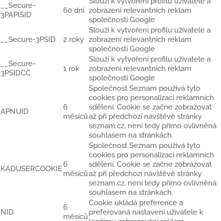
Slouží k vytvoření profilu uživatele a
__Secure-
60 dní
zobrazení relevantních reklam
3PAPISID
společností Google
Slouží k vytvoření profilu uživatele a
__Secure-3PSID
2 roky
zobrazení relevantních reklam
společností Google
Slouží k vytvoření profilu uživatele a
__Secure-
1 rok
zobrazení relevantních reklam
3PSIDCC
společností Google
Společnost Seznam používá tyto
cookies pro personalizaci reklamních
6
sdělení. Cookie se začne zobrazovat
APNUID
měsíců
až při předchozí návštěvě stránky
seznam.cz, není tedy přímo ovlivněná
souhlasem na stránkách.
Společnost Seznam používá tyto
cookies pro personalizaci reklamních
6
sdělení. Cookie se začne zobrazovat
KADUSERCOOKIE
měsíců
až při předchozí návštěvě stránky
seznam.cz, není tedy přímo ovlivněná
souhlasem na stránkách.
Cookie ukládá preference a
6
NID
preferovaná nastavení uživatele k
měsíců