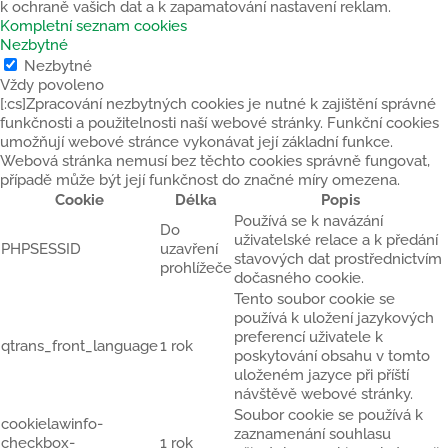
k ochraně vašich dat a k zapamatování nastavení reklam.
Kompletní seznam cookies
Nezbytné
Nezbytné
Vždy povoleno
[:cs]Zpracování nezbytných cookies je nutné k zajištění správné
funkčnosti a použitelnosti naší webové stránky. Funkční cookies
umožňují webové stránce vykonávat její základní funkce.
Webová stránka nemusí bez těchto cookies správně fungovat,
případě může být její funkčnost do značné míry omezena.
Cookie
Délka
Popis
Používá se k navázání
Do
uživatelské relace a k předání
PHPSESSID
uzavření
stavových dat prostřednictvím
prohlížeče
dočasného cookie.
Tento soubor cookie se
používá k uložení jazykových
preferencí uživatele k
qtrans_front_language
1 rok
poskytování obsahu v tomto
uloženém jazyce při příští
návštěvě webové stránky.
Soubor cookie se používá k
cookielawinfo-
zaznamenání souhlasu
checkbox-
1 rok