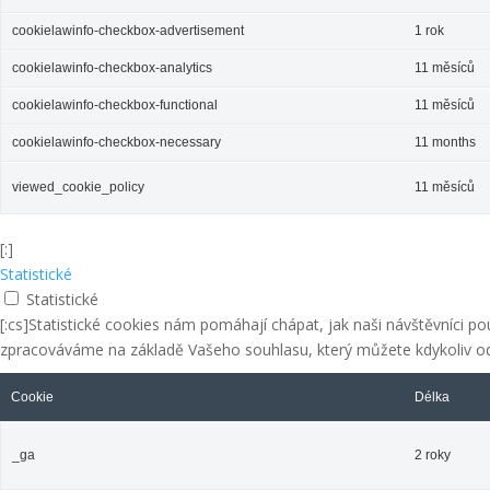
cookielawinfo-checkbox-advertisement
1 rok
cookielawinfo-checkbox-analytics
11 měsíců
cookielawinfo-checkbox-functional
11 měsíců
cookielawinfo-checkbox-necessary
11 months
viewed_cookie_policy
11 měsíců
[:]
Statistické
Statistické
[:cs]Statistické cookies nám pomáhají chápat, jak naši návštěvníci po
zpracováváme na základě Vašeho souhlasu, který můžete kdykoliv od
Cookie
Délka
_ga
2 roky