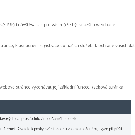
vě. Příští návštěva tak pro vás může být snazší a web bude
ránce, k usnadnění registrace do našich služeb, k ochraně vašich dat
í webové stránce vykonávat její základní funkce. Webová stránka
stavových dat prostřednictvím dočasného cookie.
eferencí uživatele k poskytování obsahu v tomto uloženém jazyce při příští