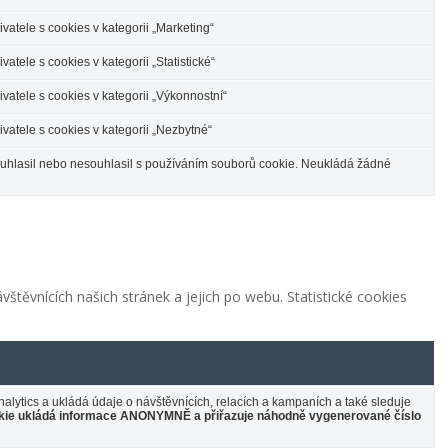
atele s cookies v kategorii „Marketing“
tele s cookies v kategorii „Statistické“
atele s cookies v kategorii „Výkonnostní“
atele s cookies v kategorii „Nezbytné“
souhlasil nebo nesouhlasil s používáním souborů cookie. Neukládá žádné
vštěvnících našich stránek a jejich po webu. Statistické cookies
lytics a ukládá údaje o návštěvnících, relacích a kampaních a také sleduje
kie ukládá informace ANONYMNĚ a přiřazuje náhodně vygenerované číslo