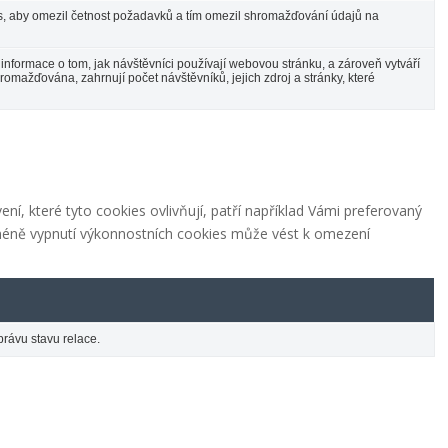
s, aby omezil četnost požadavků a tím omezil shromažďování údajů na
informace o tom, jak návštěvníci používají webovou stránku, a zároveň vytváří
romažďována, zahrnují počet návštěvníků, jejich zdroj a stránky, které
í, které tyto cookies ovlivňují, patří například Vámi preferovaný
cméně vypnutí výkonnostních cookies může vést k omezení
právu stavu relace.