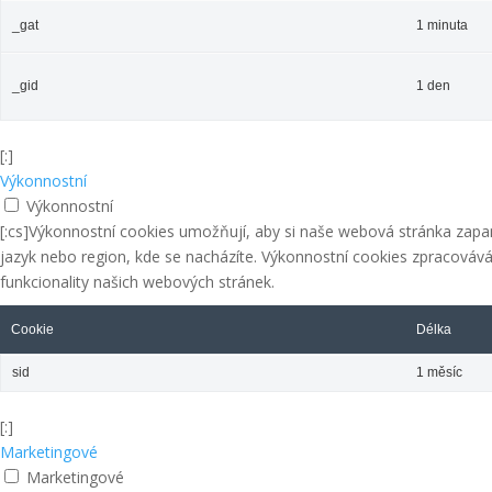
_gat
1 minuta
_gid
1 den
[:]
Výkonnostní
Výkonnostní
[:cs]Výkonnostní cookies umožňují, aby si naše webová stránka zapama
jazyk nebo region, kde se nacházíte. Výkonnostní cookies zpracová
funkcionality našich webových stránek.
Cookie
Délka
sid
1 měsíc
[:]
Marketingové
Marketingové