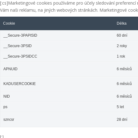
[:cs]Marketingové cookies používáme pro účely sledování preferenc
Vám naši reklamu, na jiných webových stránkách. Marketingové cook
Cookie
Délka
__Secure-3PAPISID
60 dní
__Secure-3PSID
2 roky
__Secure-3PSIDCC
1 rok
APNUID
6 měsíců
KADUSERCOOKIE
6 měsíců
NID
6 měsíců
ps
5 let
szncsr
28 dní
[:]