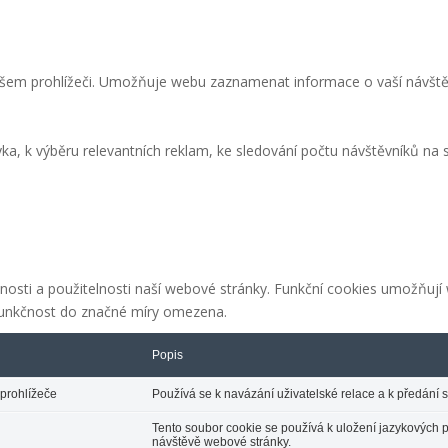
 vašem prohlížeči. Umožňuje webu zaznamenat informace o vaší návště
 k výběru relevantních reklam, ke sledování počtu návštěvníků na st
kčnosti a použitelnosti naší webové stránky. Funkční cookies umožňuj
 funkčnost do značné míry omezena.
Popis
prohlížeče
Používá se k navázání uživatelské relace a k předání 
Tento soubor cookie se používá k uložení jazykových pr
návštěvě webové stránky.