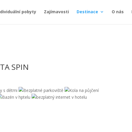
ndividuální pobyty
Zajímavosti
Destinace
O nás
TA SPIN