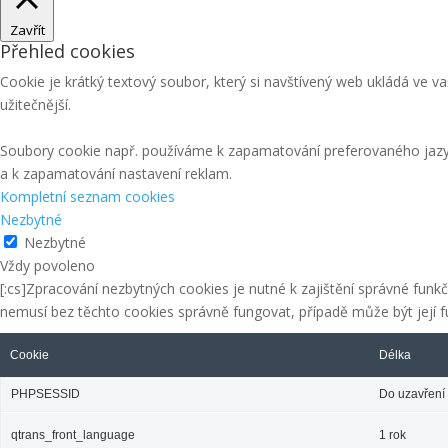
Zavřít
Přehled cookies
Cookie je krátký textový soubor, který si navštívený web ukládá ve
užitečnější.
Soubory cookie např. používáme k zapamatování preferovaného jazyka,
a k zapamatování nastavení reklam.
Kompletní seznam cookies
Nezbytné
Nezbytné
Vždy povoleno
[:cs]Zpracování nezbytných cookies je nutné k zajištění správné fun
nemusí bez těchto cookies správně fungovat, případě může být její
Cookie
Délka
PHPSESSID
Do uzavření 
qtrans_front_language
1 rok