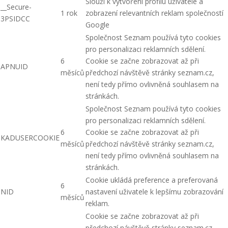
Slouží k vytvoření profilu uživatele a
__Secure-
1 rok
zobrazení relevantních reklam společností
3PSIDCC
Google
Společnost Seznam používá tyto cookies
pro personalizaci reklamních sdělení.
6
Cookie se začne zobrazovat až při
APNUID
měsíců
předchozí návštěvě stránky seznam.cz,
není tedy přímo ovlivněná souhlasem na
stránkách.
Společnost Seznam používá tyto cookies
pro personalizaci reklamních sdělení.
6
Cookie se začne zobrazovat až při
KADUSERCOOKIE
měsíců
předchozí návštěvě stránky seznam.cz,
není tedy přímo ovlivněná souhlasem na
stránkách.
Cookie ukládá preference a preferovaná
6
NID
nastavení uživatele k lepšímu zobrazování
měsíců
reklam.
Cookie se začne zobrazovat až při
předchozí návštěvě stránky seznam.cz,