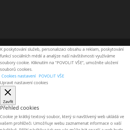
K poskytování služeb, personalizaci obsahu a reklam, poskytování
funkcí sociálních médií a analýze naší návštěvnosti využíváme
soubory cookie. Kliknutím na “POVOLIT VŠE”, umožníte uložení
souborů cookies.
Cookies nastavení
POVOLIT VŠE
Upravit nastavení cookies
Zavřít
Přehled cookies
Cookie je krátký textový soubor, který si navštívený web ukládá ve
vašem prohlížeči. Umožňuje webu zaznamenat informace o vaší
návštěvě. Příští návštěva tak pro vás může být snazší a web bude