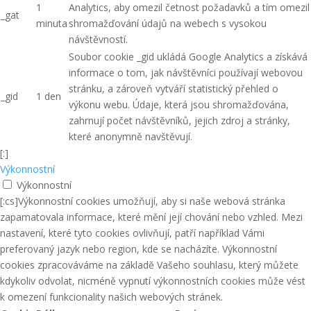
1
Analytics, aby omezil četnost požadavků a tím omezil
_gat
minuta
shromažďování údajů na webech s vysokou
návštěvností.
Soubor cookie _gid ukládá Google Analytics a získává
informace o tom, jak návštěvníci používají webovou
stránku, a zároveň vytváří statistický přehled o
_gid
1 den
výkonu webu. Údaje, která jsou shromažďována,
zahrnují počet návštěvníků, jejich zdroj a stránky,
které anonymně navštěvují.
[:]
Výkonnostní
Výkonnostní
[:cs]Výkonnostní cookies umožňují, aby si naše webová stránka
zapamatovala informace, které mění její chování nebo vzhled. Mezi
nastavení, které tyto cookies ovlivňují, patří například Vámi
preferovaný jazyk nebo region, kde se nacházíte. Výkonnostní
cookies zpracováváme na základě Vašeho souhlasu, který můžete
kdykoliv odvolat, nicméně vypnutí výkonnostních cookies může vést
k omezení funkcionality našich webových stránek.