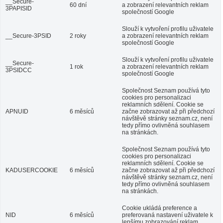
__Secure-
60 dní
a zobrazení relevantních reklam
3PAPISID
společností Google
Slouží k vytvoření profilu uživatele
__Secure-3PSID
2 roky
a zobrazení relevantních reklam
společností Google
Slouží k vytvoření profilu uživatele
__Secure-
1 rok
a zobrazení relevantních reklam
3PSIDCC
společností Google
Společnost Seznam používá tyto
cookies pro personalizaci
reklamních sdělení. Cookie se
APNUID
6 měsíců
začne zobrazovat až při předchozí
návštěvě stránky seznam.cz, není
tedy přímo ovlivněná souhlasem
na stránkách.
Společnost Seznam používá tyto
cookies pro personalizaci
reklamních sdělení. Cookie se
KADUSERCOOKIE
6 měsíců
začne zobrazovat až při předchozí
návštěvě stránky seznam.cz, není
tedy přímo ovlivněná souhlasem
na stránkách.
Cookie ukládá preference a
NID
6 měsíců
preferovaná nastavení uživatele k
lepšímu zobrazování reklam.