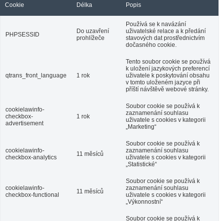
Cookie
Délka
Popis
Používá se k navázání
Do uzavření
uživatelské relace a k předání
PHPSESSID
prohlížeče
stavových dat prostřednictvím
dočasného cookie.
Tento soubor cookie se používá
k uložení jazykových preferencí
qtrans_front_language
1 rok
uživatele k poskytování obsahu
v tomto uloženém jazyce při
příští návštěvě webové stránky.
Soubor cookie se používá k
cookielawinfo-
zaznamenání souhlasu
checkbox-
1 rok
uživatele s cookies v kategorii
advertisement
„Marketing“
Soubor cookie se používá k
cookielawinfo-
zaznamenání souhlasu
11 měsíců
checkbox-analytics
uživatele s cookies v kategorii
„Statistické“
Soubor cookie se používá k
cookielawinfo-
zaznamenání souhlasu
11 měsíců
checkbox-functional
uživatele s cookies v kategorii
„Výkonnostní“
Soubor cookie se používá k