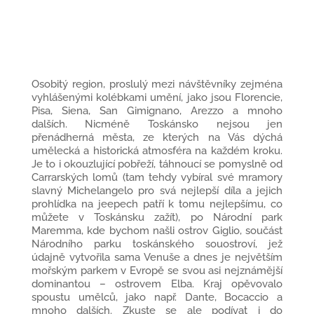
Osobitý region, proslulý mezi návštěvníky zejména
vyhlášenými kolébkami umění, jako jsou Florencie,
Pisa, Siena, San Gimignano, Arezzo a mnoho
dalších. Nicméně Toskánsko nejsou jen
přenádherná města, ze kterých na Vás dýchá
umělecká a historická atmosféra na každém kroku.
Je to i okouzlující pobřeží, táhnoucí se pomyslně od
Carrarských lomů (tam tehdy vybíral své mramory
slavný Michelangelo pro svá nejlepší díla a jejich
prohlídka na jeepech patří k tomu nejlepšímu, co
můžete v Toskánsku zažít), po Národní park
Maremma, kde bychom našli ostrov Giglio, součást
Národního parku toskánského souostroví, jež
údajně vytvořila sama Venuše a dnes je největším
mořským parkem v Evropě se svou asi nejznámější
dominantou – ostrovem Elba. Kraj opěvovalo
spoustu umělců, jako např. Dante, Bocaccio a
mnoho dalších. Zkuste se ale podívat i do