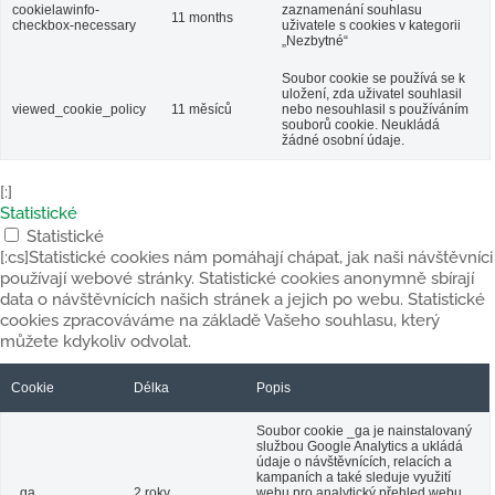
cookielawinfo-
zaznamenání souhlasu
11 months
checkbox-necessary
uživatele s cookies v kategorii
„Nezbytné“
Soubor cookie se používá se k
uložení, zda uživatel souhlasil
viewed_cookie_policy
11 měsíců
nebo nesouhlasil s používáním
souborů cookie. Neukládá
žádné osobní údaje.
[:]
Statistické
Statistické
[:cs]Statistické cookies nám pomáhají chápat, jak naši návštěvníci
používají webové stránky. Statistické cookies anonymně sbírají
data o návštěvnících našich stránek a jejich po webu. Statistické
cookies zpracováváme na základě Vašeho souhlasu, který
můžete kdykoliv odvolat.
Cookie
Délka
Popis
Soubor cookie _ga je nainstalovaný
službou Google Analytics a ukládá
údaje o návštěvnících, relacích a
kampaních a také sleduje využití
_ga
2 roky
webu pro analytický přehled webu.