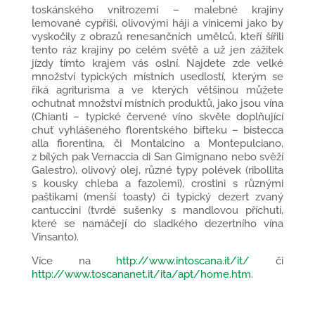
toskánského vnitrozemí – malebné krajiny
lemované cypřiši, olivovými háji a vinicemi jako by
vyskočily z obrazů renesančních umělců, kteří šířili
tento ráz krajiny po celém světě a už jen zážitek
jízdy tímto krajem vás oslní. Najdete zde velké
množství typických místních usedlostí, kterým se
říká agriturisma a ve kterých většinou můžete
ochutnat množství místních produktů, jako jsou vína
(Chianti – typické červené víno skvěle doplňující
chuť vyhlášeného florentského bifteku – bistecca
alla fiorentina, či Montalcino a Montepulciano,
z bílých pak Vernaccia di San Gimignano nebo svěží
Galestro), olivový olej, různé typy polévek (ribollita
s kousky chleba a fazolemi), crostini s různými
paštikami (menší toasty) či typický dezert zvaný
cantuccini (tvrdé sušenky s mandlovou příchutí,
které se namáčejí do sladkého dezertního vína
Vinsanto).
Více na
http://www.intoscana.it/it/
či
http://www.toscananet.it/ita/apt/home.htm
.