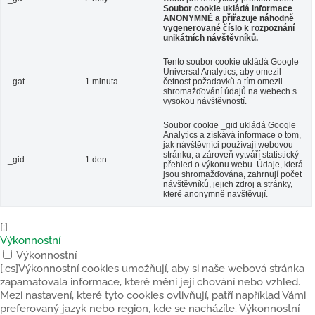
Soubor cookie ukládá informace
ANONYMNĚ a přiřazuje náhodně
vygenerované číslo k rozpoznání
unikátních návštěvníků.
Tento soubor cookie ukládá Google
Universal Analytics, aby omezil
_gat
1 minuta
četnost požadavků a tím omezil
shromažďování údajů na webech s
vysokou návštěvností.
Soubor cookie _gid ukládá Google
Analytics a získává informace o tom,
jak návštěvníci používají webovou
stránku, a zároveň vytváří statistický
_gid
1 den
přehled o výkonu webu. Údaje, která
jsou shromažďována, zahrnují počet
návštěvníků, jejich zdroj a stránky,
které anonymně navštěvují.
[:]
Výkonnostní
Výkonnostní
[:cs]Výkonnostní cookies umožňují, aby si naše webová stránka
zapamatovala informace, které mění její chování nebo vzhled.
Mezi nastavení, které tyto cookies ovlivňují, patří například Vámi
preferovaný jazyk nebo region, kde se nacházíte. Výkonnostní