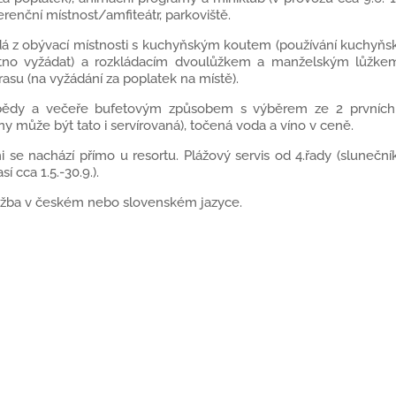
renční místnost/amfiteátr, parkoviště.
 z obývací místnosti s kuchyňským koutem (používání kuchyňs
o vyžádat) a rozkládacím dvoulůžkem a manželským lůžk
su (na vyžádání za poplatek na místě).
obědy a večeře bufetovým způsobem s výběrem ze 2 prvníc
může být tato i servírovaná), točená voda a víno v ceně.
 se nachází přímo u resortu. Plážový servis od 4.řady (sluneční
í cca 1.5.-30.9.).
lužba v českém nebo slovenském jazyce.