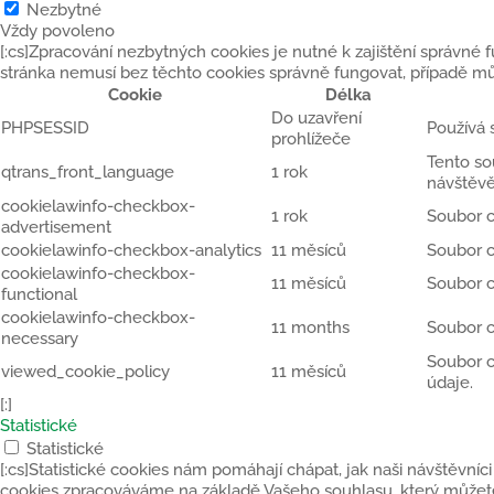
Nezbytné
Vždy povoleno
[:cs]Zpracování nezbytných cookies je nutné k zajištění správné
stránka nemusí bez těchto cookies správně fungovat, případě mů
Cookie
Délka
Do uzavření
PHPSESSID
Používá 
prohlížeče
Tento so
qtrans_front_language
1 rok
návštěvě
cookielawinfo-checkbox-
1 rok
Soubor c
advertisement
cookielawinfo-checkbox-analytics
11 měsíců
Soubor c
cookielawinfo-checkbox-
11 měsíců
Soubor c
functional
cookielawinfo-checkbox-
11 months
Soubor c
necessary
Soubor c
viewed_cookie_policy
11 měsíců
údaje.
[:]
Statistické
Statistické
[:cs]Statistické cookies nám pomáhají chápat, jak naši návštěvníci
cookies zpracováváme na základě Vašeho souhlasu, který můžete