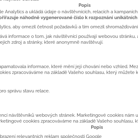
Popis
 Analytics a ukládá údaje o návštěvnících, relacích a kampaních
iřazuje náhodně vygenerované číslo k rozpoznání unikátních 
lytics, aby omezil četnost požadavků a tím omezil shromažďován
ává informace o tom, jak návštěvníci používají webovou stránku, a
ejich zdroj a stránky, které anonymně navštěvují.
pamatovala informace, které mění její chování nebo vzhled. Mezi n
cookies zpracováváme na základě Vašeho souhlasu, který můžete 
pro správu stavu relace.
rencí návštěvníků webových stránek. Marketingové cookies nám u
rketingové cookies zpracováváme na základě Vašeho souhlasu, kt
Popis
 zobrazení relevantních reklam společností Google