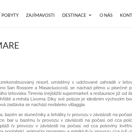
Í POBYTY
ZAJÍMAVOSTI
DESTINACE
O NÁS
KONT
MARE
zrekonstruovaný resort, umístěný v udržované zahradě v leto
 San Rossore a Masaciuoccoli, se nachází přímo u písečné pla
o letoviska Tirrenia (nejbližší supermarket a restaurace již od širs
 hřiště a města Livorna. Díky své poloze je ideálním výchozím 
vá zastávka se nachází nedaleko villaggia.
a, bazén se slunečníky a lehátky (v provozu v závislosti na počasí
taurace, bar u bazénu (v provozu v závislosti na počasí, od cca pol
 pláži (v provozu v závislosti na počasí, od cca poloviny květ
iště (za poplatek), animační programy a miniklub (v provozu cca 9.6.-1