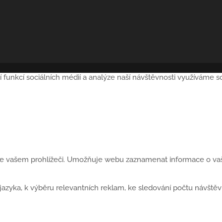
í funkcí sociálních médií a analýze naší návštěvnosti využíváme 
 ve vašem prohlížeči. Umožňuje webu zaznamenat informace o vaší
yka, k výběru relevantních reklam, ke sledování počtu návštěvní