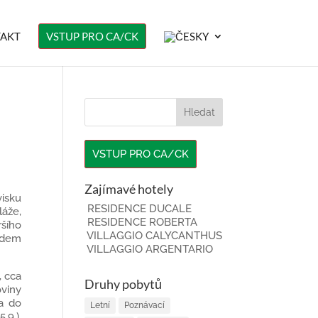
AKT
VSTUP PRO CA/CK
VSTUP PRO CA/CK
Zajímavé hotely
visku
RESIDENCE DUCALE
́že,
RESIDENCE ROBERTA
̌ího
VILLAGGIO CALYCANTHUS
bodem
VILLAGGIO ARGENTARIO
, cca
Druhy pobytů
oviny
na do
Letní
Poznávací
5.9.),