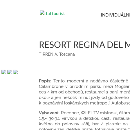
INDIVIDUÁLN
RESORT REGINA DEL 
TIRRENIA
,
Toscana
Popis:
Tento moderní a nedávno částečně 
Calambrone v přírodním parku mezi Mogliarino
cca 4 km od obchodů, restaurací a barů menšíh
okolí) a jen několik minut jízdy od golfového
k poznávání toskánských metropolí. Autobuso
Vybavení:
Recepce, Wi-Fi, TV místnost, čítárn
1.5.- 30.9.), vířivkou a dětskou částí, res
května do poloviny září), bar / pizzerie na
poloviny září, dětské hřiště, fotbalové hř