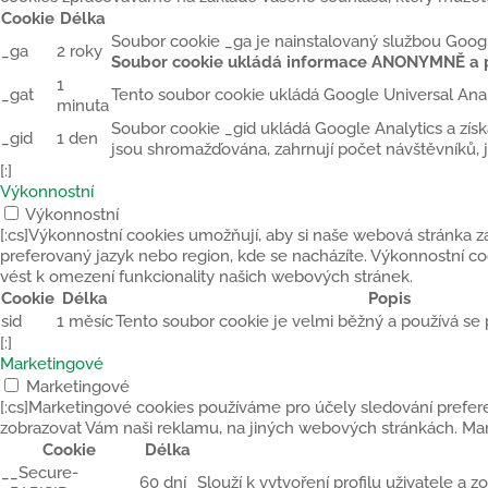
Cookie
Délka
Soubor cookie _ga je nainstalovaný službou Google
_ga
2 roky
Soubor cookie ukládá informace ANONYMNĚ a př
1
_gat
Tento soubor cookie ukládá Google Universal Ana
minuta
Soubor cookie _gid ukládá Google Analytics a získ
_gid
1 den
jsou shromažďována, zahrnují počet návštěvníků, j
[:]
Výkonnostní
Výkonnostní
[:cs]Výkonnostní cookies umožňují, aby si naše webová stránka za
preferovaný jazyk nebo region, kde se nacházíte. Výkonnostní 
vést k omezení funkcionality našich webových stránek.
Cookie
Délka
Popis
sid
1 měsíc
Tento soubor cookie je velmi běžný a používá se 
[:]
Marketingové
Marketingové
[:cs]Marketingové cookies používáme pro účely sledování prefe
zobrazovat Vám naši reklamu, na jiných webových stránkách. Ma
Cookie
Délka
__Secure-
60 dní
Slouží k vytvoření profilu uživatele a