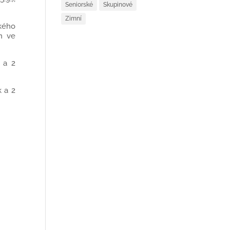
Seniorské
Skupinové
Zimní
kého
em ve
h a 2
k a 2