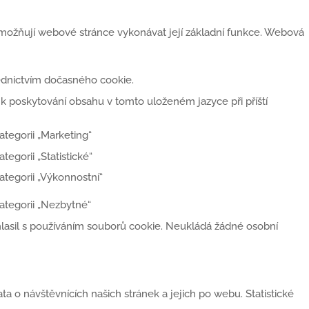
 umožňují webové stránce vykonávat její základní funkce. Webová
řednictvím dočasného cookie.
 k poskytování obsahu v tomto uloženém jazyce při příští
tegorii „Marketing“
egorii „Statistické“
ategorii „Výkonnostní“
ategorii „Nezbytné“
uhlasil s používáním souborů cookie. Neukládá žádné osobní
ta o návštěvnících našich stránek a jejich po webu. Statistické