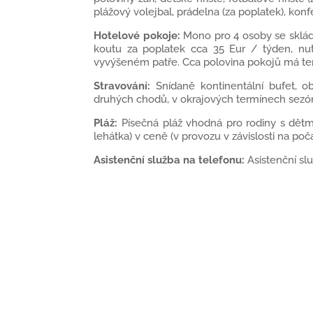
plážový volejbal, prádelna (za poplatek), konfe
Hotelové pokoje:
Mono pro 4 osoby se skládá
koutu za poplatek cca 35 Eur / týden, nutn
vyvýšeném patře. Cca polovina pokojů má tera
Stravování:
Snídaně kontinentální bufet, 
druhých chodů, v okrajových termínech sezóny 
Pláž:
Písečná pláž vhodná pro rodiny s dětmi
lehátka) v ceně (v provozu v závislosti na počas
Asistenční služba na telefonu:
Asistenční s