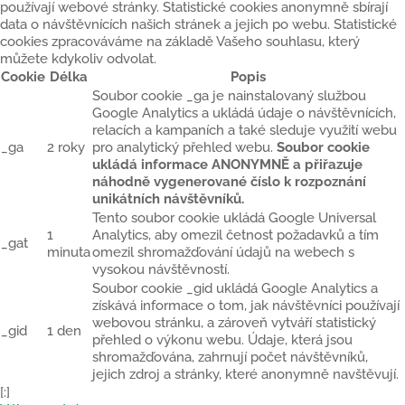
používají webové stránky. Statistické cookies anonymně sbírají
data o návštěvnících našich stránek a jejich po webu. Statistické
cookies zpracováváme na základě Vašeho souhlasu, který
můžete kdykoliv odvolat.
Cookie
Délka
Popis
Soubor cookie _ga je nainstalovaný službou
Google Analytics a ukládá údaje o návštěvnících,
relacích a kampaních a také sleduje využití webu
_ga
2 roky
pro analytický přehled webu.
Soubor cookie
ukládá informace ANONYMNĚ a přiřazuje
náhodně vygenerované číslo k rozpoznání
unikátních návštěvníků.
Tento soubor cookie ukládá Google Universal
1
Analytics, aby omezil četnost požadavků a tím
_gat
minuta
omezil shromažďování údajů na webech s
vysokou návštěvností.
Soubor cookie _gid ukládá Google Analytics a
získává informace o tom, jak návštěvníci používají
webovou stránku, a zároveň vytváří statistický
_gid
1 den
přehled o výkonu webu. Údaje, která jsou
shromažďována, zahrnují počet návštěvníků,
jejich zdroj a stránky, které anonymně navštěvují.
[:]