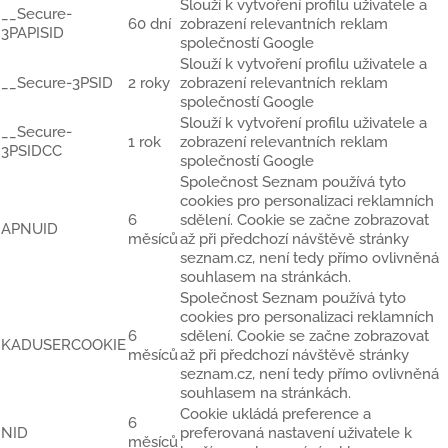
Slouží k vytvoření profilu uživatele a
__Secure-
60 dní
zobrazení relevantních reklam
3PAPISID
společností Google
Slouží k vytvoření profilu uživatele a
__Secure-3PSID
2 roky
zobrazení relevantních reklam
společností Google
Slouží k vytvoření profilu uživatele a
__Secure-
1 rok
zobrazení relevantních reklam
3PSIDCC
společností Google
Společnost Seznam používá tyto
cookies pro personalizaci reklamních
6
sdělení. Cookie se začne zobrazovat
APNUID
měsíců
až při předchozí návštěvě stránky
seznam.cz, není tedy přímo ovlivněná
souhlasem na stránkách.
Společnost Seznam používá tyto
cookies pro personalizaci reklamních
6
sdělení. Cookie se začne zobrazovat
KADUSERCOOKIE
měsíců
až při předchozí návštěvě stránky
seznam.cz, není tedy přímo ovlivněná
souhlasem na stránkách.
Cookie ukládá preference a
6
NID
preferovaná nastavení uživatele k
měsíců