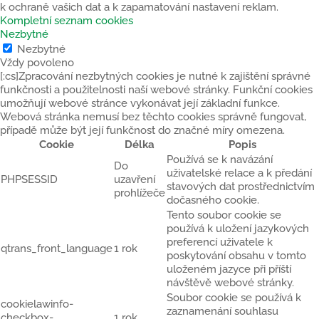
k ochraně vašich dat a k zapamatování nastavení reklam.
Kompletní seznam cookies
Nezbytné
Nezbytné
Vždy povoleno
[:cs]Zpracování nezbytných cookies je nutné k zajištění správné
funkčnosti a použitelnosti naší webové stránky. Funkční cookies
umožňují webové stránce vykonávat její základní funkce.
Webová stránka nemusí bez těchto cookies správně fungovat,
případě může být její funkčnost do značné míry omezena.
Cookie
Délka
Popis
Používá se k navázání
Do
uživatelské relace a k předání
PHPSESSID
uzavření
stavových dat prostřednictvím
prohlížeče
dočasného cookie.
Tento soubor cookie se
používá k uložení jazykových
preferencí uživatele k
qtrans_front_language
1 rok
poskytování obsahu v tomto
uloženém jazyce při příští
návštěvě webové stránky.
Soubor cookie se používá k
cookielawinfo-
zaznamenání souhlasu
checkbox-
1 rok