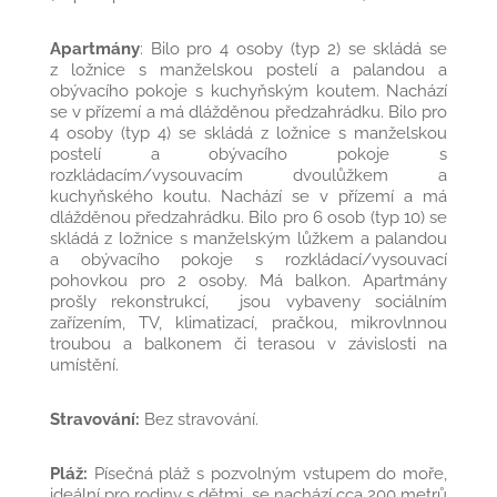
Apartmány
: Bilo pro 4 osoby (typ 2) se skládá se
z ložnice s manželskou postelí a palandou a
obývacího pokoje s kuchyňským koutem. Nachází
se v přízemí a má dlážděnou předzahrádku. Bilo pro
4 osoby (typ 4) se skládá z ložnice s manželskou
postelí a obývacího pokoje s
rozkládacím/vysouvacím dvoulůžkem a
kuchyňského koutu. Nachází se v přízemí a má
dlážděnou předzahrádku. Bilo pro 6 osob (typ 10) se
skládá z ložnice s manželským lůžkem a palandou
a obývacího pokoje s rozkládací/vysouvací
pohovkou pro 2 osoby. Má balkon. Apartmány
prošly rekonstrukcí, jsou vybaveny sociálním
zařízením, TV, klimatizací, pračkou, mikrovlnnou
troubou a balkonem či terasou v závislosti na
umístění.
Stravování:
Bez stravování.
Pláž:
Písečná pláž s pozvolným vstupem do moře,
ideální pro rodiny s dětmi, se nachází cca 200 metrů