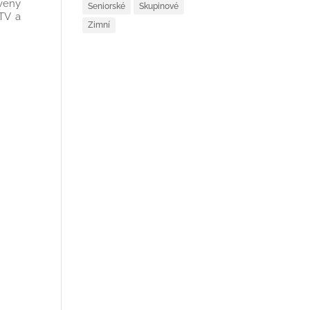
veny
Seniorské
Skupinové
 TV a
Zimní