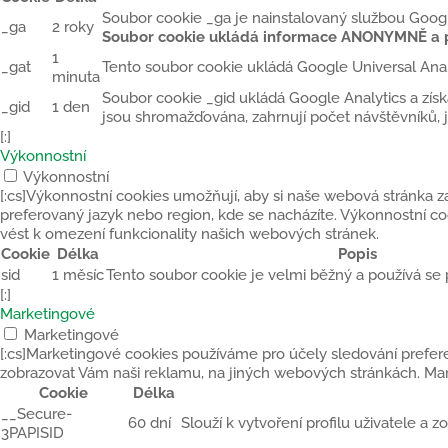
Soubor cookie _ga je nainstalovaný službou Google
_ga
2 roky
Soubor cookie ukládá informace ANONYMNĚ a př
1
_gat
Tento soubor cookie ukládá Google Universal Ana
minuta
Soubor cookie _gid ukládá Google Analytics a získ
_gid
1 den
jsou shromažďována, zahrnují počet návštěvníků, j
[:]
Výkonnostní
Výkonnostní
[:cs]Výkonnostní cookies umožňují, aby si naše webová stránka za
preferovaný jazyk nebo region, kde se nacházíte. Výkonnostní 
vést k omezení funkcionality našich webových stránek.
Cookie
Délka
Popis
sid
1 měsíc
Tento soubor cookie je velmi běžný a používá se 
[:]
Marketingové
Marketingové
[:cs]Marketingové cookies používáme pro účely sledování prefe
zobrazovat Vám naši reklamu, na jiných webových stránkách. Ma
Cookie
Délka
__Secure-
60 dní
Slouží k vytvoření profilu uživatele a
3PAPISID