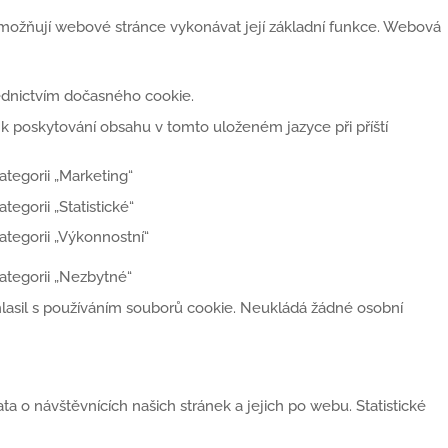
 umožňují webové stránce vykonávat její základní funkce. Webová
řednictvím dočasného cookie.
 k poskytování obsahu v tomto uloženém jazyce při příští
tegorii „Marketing“
egorii „Statistické“
ategorii „Výkonnostní“
ategorii „Nezbytné“
uhlasil s používáním souborů cookie. Neukládá žádné osobní
ta o návštěvnících našich stránek a jejich po webu. Statistické