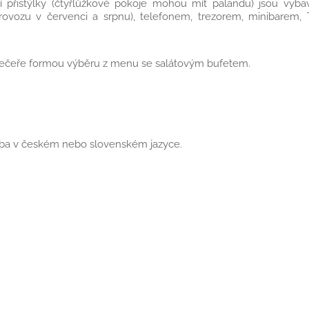
 přistýlky (čtyřlůžkové pokoje mohou mít palandu) jsou vyba
 provozu v červenci a srpnu), telefonem, trezorem, minibarem,
večeře formou výběru z menu se salátovým bufetem.
žba v českém nebo slovenském jazyce.