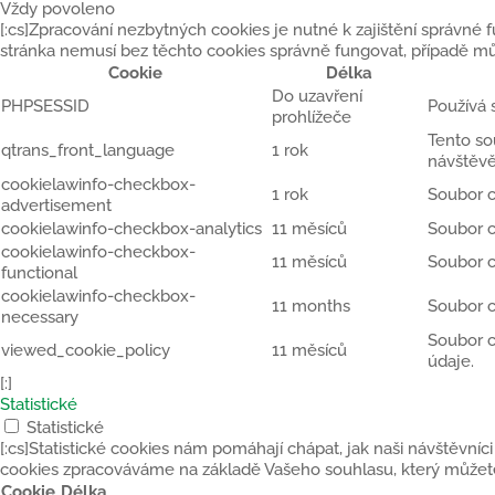
Vždy povoleno
[:cs]Zpracování nezbytných cookies je nutné k zajištění správné
stránka nemusí bez těchto cookies správně fungovat, případě mů
Cookie
Délka
Do uzavření
PHPSESSID
Používá 
prohlížeče
Tento so
qtrans_front_language
1 rok
návštěvě
cookielawinfo-checkbox-
1 rok
Soubor c
advertisement
cookielawinfo-checkbox-analytics
11 měsíců
Soubor c
cookielawinfo-checkbox-
11 měsíců
Soubor c
functional
cookielawinfo-checkbox-
11 months
Soubor c
necessary
Soubor c
viewed_cookie_policy
11 měsíců
údaje.
[:]
Statistické
Statistické
[:cs]Statistické cookies nám pomáhají chápat, jak naši návštěvníci
cookies zpracováváme na základě Vašeho souhlasu, který můžete
Cookie
Délka