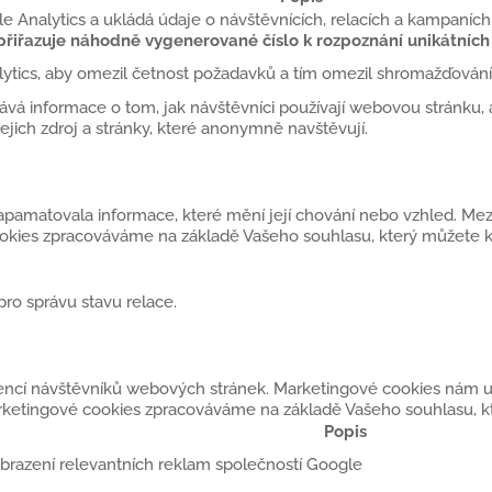
 Analytics a ukládá údaje o návštěvnících, relacích a kampaních
iřazuje náhodně vygenerované číslo k rozpoznání unikátních 
lytics, aby omezil četnost požadavků a tím omezil shromažďován
ává informace o tom, jak návštěvníci používají webovou stránku, a
ejich zdroj a stránky, které anonymně navštěvují.
pamatovala informace, které mění její chování nebo vzhled. Mezi n
cookies zpracováváme na základě Vašeho souhlasu, který můžete 
pro správu stavu relace.
rencí návštěvníků webových stránek. Marketingové cookies nám u
rketingové cookies zpracováváme na základě Vašeho souhlasu, kt
Popis
 zobrazení relevantních reklam společností Google