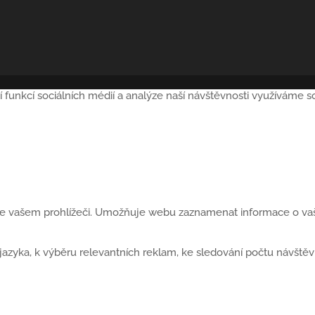
í funkcí sociálních médií a analýze naší návštěvnosti využíváme 
 ve vašem prohlížeči. Umožňuje webu zaznamenat informace o vaší
yka, k výběru relevantních reklam, ke sledování počtu návštěvní