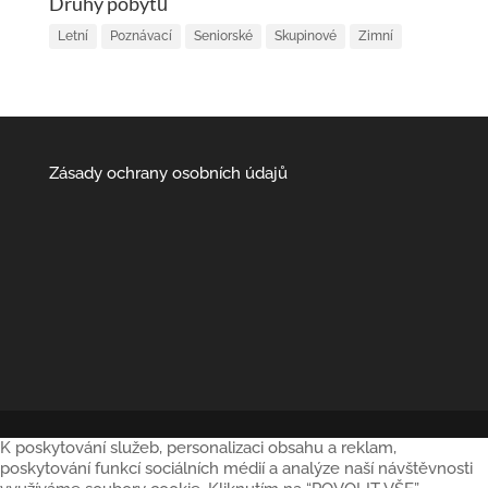
Druhy pobytů
Letní
Poznávací
Seniorské
Skupinové
Zimní
Zásady ochrany osobních údajů
K poskytování služeb, personalizaci obsahu a reklam,
poskytování funkcí sociálních médií a analýze naší návštěvnosti