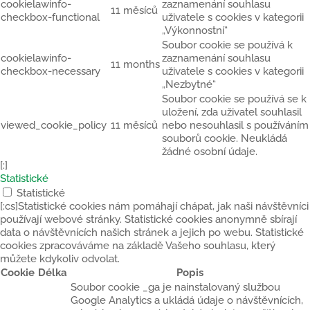
cookielawinfo-
zaznamenání souhlasu
11 měsíců
checkbox-functional
uživatele s cookies v kategorii
„Výkonnostní“
Soubor cookie se používá k
cookielawinfo-
zaznamenání souhlasu
11 months
checkbox-necessary
uživatele s cookies v kategorii
„Nezbytné“
Soubor cookie se používá se k
uložení, zda uživatel souhlasil
viewed_cookie_policy
11 měsíců
nebo nesouhlasil s používáním
souborů cookie. Neukládá
žádné osobní údaje.
[:]
Statistické
Statistické
[:cs]Statistické cookies nám pomáhají chápat, jak naši návštěvníci
používají webové stránky. Statistické cookies anonymně sbírají
data o návštěvnících našich stránek a jejich po webu. Statistické
cookies zpracováváme na základě Vašeho souhlasu, který
můžete kdykoliv odvolat.
Cookie
Délka
Popis
Soubor cookie _ga je nainstalovaný službou
Google Analytics a ukládá údaje o návštěvnících,