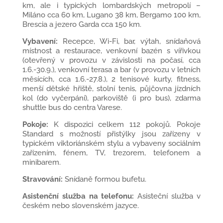
km, ale i typických lombardských metropolí –
Miláno cca 60 km, Lugano 38 km, Bergamo 100 km,
Brescia a jezero Garda cca 150 km.
Vybavení:
Recepce, Wi-Fi, bar, výtah, snídaňová
místnost a restaurace, venkovní bazén s vířivkou
(otevřený v provozu v závislosti na počasí, cca
1.6.-30.9.), venkovní terasa a bar (v provozu v letních
měsících, cca 1.6.-27.8.), 2 tenisové kurty, fitness,
menší dětské hřiště, stolní tenis, půjčovna jízdních
kol (do vyčerpání), parkoviště (i pro bus), zdarma
shuttle bus do centra Varese.
Pokoje:
K dispozici celkem 112 pokojů. Pokoje
Standard s možností přistýlky jsou zařízeny v
typickém viktoriánském stylu a vybaveny sociálním
zařízením, fénem, TV, trezorem, telefonem a
minibarem.
Stravování:
Snídaně formou bufetu.
Asistenční služba na telefonu:
Asisteční služba v
českém nebo slovenském jazyce.