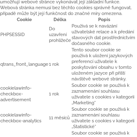
umožňují webové stránce vykonávat její základní funkce.
Webová stránka nemusí bez těchto cookies správně fungovat,
případě může být její funkčnost do značné míry omezena.
Cookie
Délka
Popis
Používá se k navázání
Do
uživatelské relace a k předání
PHPSESSID
uzavření
stavových dat prostřednictvím
prohlížeče
dočasného cookie.
Tento soubor cookie se
používá k uložení jazykových
preferencí uživatele k
qtrans_front_language
1 rok
poskytování obsahu v tomto
uloženém jazyce při příští
návštěvě webové stránky.
Soubor cookie se používá k
cookielawinfo-
zaznamenání souhlasu
checkbox-
1 rok
uživatele s cookies v kategorii
advertisement
„Marketing“
Soubor cookie se používá k
cookielawinfo-
zaznamenání souhlasu
11 měsíců
checkbox-analytics
uživatele s cookies v kategorii
„Statistické“
Soubor cookie se používá k