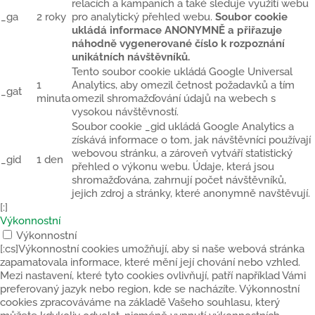
relacích a kampaních a také sleduje využití webu
_ga
2 roky
pro analytický přehled webu.
Soubor cookie
ukládá informace ANONYMNĚ a přiřazuje
náhodně vygenerované číslo k rozpoznání
unikátních návštěvníků.
Tento soubor cookie ukládá Google Universal
1
Analytics, aby omezil četnost požadavků a tím
_gat
minuta
omezil shromažďování údajů na webech s
vysokou návštěvností.
Soubor cookie _gid ukládá Google Analytics a
získává informace o tom, jak návštěvníci používají
webovou stránku, a zároveň vytváří statistický
_gid
1 den
přehled o výkonu webu. Údaje, která jsou
shromažďována, zahrnují počet návštěvníků,
jejich zdroj a stránky, které anonymně navštěvují.
[:]
Výkonnostní
Výkonnostní
[:cs]Výkonnostní cookies umožňují, aby si naše webová stránka
zapamatovala informace, které mění její chování nebo vzhled.
Mezi nastavení, které tyto cookies ovlivňují, patří například Vámi
preferovaný jazyk nebo region, kde se nacházíte. Výkonnostní
cookies zpracováváme na základě Vašeho souhlasu, který