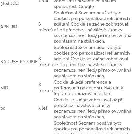
1 rok
zobrazení relevantních reklam
3PSIDCC
společností Google
Společnost Seznam používá tyto
cookies pro personalizaci reklamních
6
sdělení. Cookie se začne zobrazovat
APNUID
měsíců
až při předchozí návštěvě stránky
seznam.cz, není tedy přímo ovlivněná
souhlasem na stránkách.
Společnost Seznam používá tyto
cookies pro personalizaci reklamních
6
sdělení. Cookie se začne zobrazovat
KADUSERCOOKIE
měsíců
až při předchozí návštěvě stránky
seznam.cz, není tedy přímo ovlivněná
souhlasem na stránkách.
Cookie ukládá preference a
6
NID
preferovaná nastavení uživatele k
měsíců
lepšímu zobrazování reklam.
Cookie se začne zobrazovat až při
předchozí návštěvě stránky
ps
5 let
seznam.cz, není tedy přímo ovlivněná
souhlasem na stránkách.
Společnost Seznam používá tyto
cookies pro personalizaci reklamních