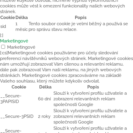
můžete kdykoliv odvolat, nicméně vypnutí výkonnostních
cookies může vést k omezení funkcionality našich webových
stránek.
Cookie
Délka
Popis
1
Tento soubor cookie je velmi běžný a používá se
sid
měsíc
pro správu stavu relace.
[:]
Marketingové
Marketingové
[:cs]Marketingové cookies používáme pro účely sledování
preferencí návštěvníků webových stránek. Marketingové cookies
nám umožňují zobrazovat Vám cílenou a relevantní reklamu,
dále pak zobrazovat Vám naši reklamu, na jiných webových
stránkách. Marketingové cookies zpracováváme na základě
Vašeho souhlasu, který můžete kdykoliv odvolat.
Cookie
Délka
Popis
Slouží k vytvoření profilu uživatele a
__Secure-
60 dní
zobrazení relevantních reklam
3PAPISID
společností Google
Slouží k vytvoření profilu uživatele a
__Secure-3PSID
2 roky
zobrazení relevantních reklam
společností Google
Slouží k vytvoření profilu uživatele a
__Secure-