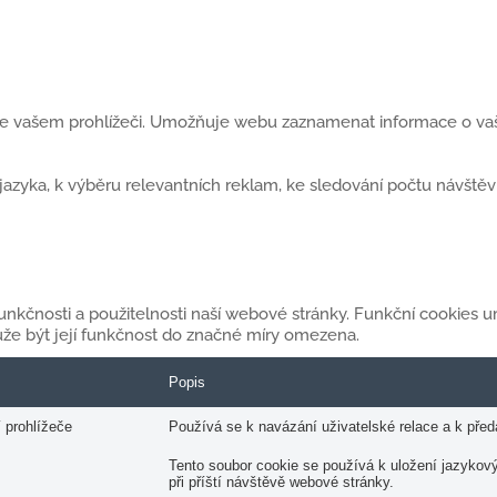
 ve vašem prohlížeči. Umožňuje webu zaznamenat informace o vaší
yka, k výběru relevantních reklam, ke sledování počtu návštěvní
 funkčnosti a použitelnosti naší webové stránky. Funkční cookies
že být její funkčnost do značné míry omezena.
Popis
 prohlížeče
Používá se k navázání uživatelské relace a k pře
Tento soubor cookie se používá k uložení jazykov
při příští návštěvě webové stránky.