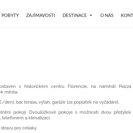
Í POBYTY
ZAJÍMAVOSTI
DESTINACE
O NÁS
KONT
 postaven v historickém centru Florencie, na náměstí Piazza
ek města.
), bar, terasa, výtah, garáže (za poplatek na vyžádání).
mi pokoji. Dvoulůžkové pokoje s možností dvou přistýlek
, telefonem a klimatizací.
stravy pro celiaky.