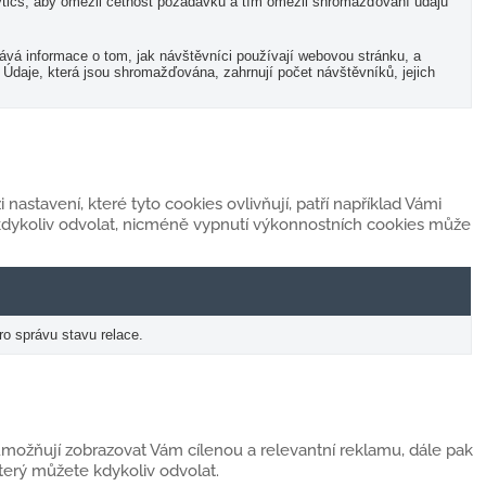
ytics, aby omezil četnost požadavků a tím omezil shromažďování údajů
ává informace o tom, jak návštěvníci používají webovou stránku, a
 Údaje, která jsou shromažďována, zahrnují počet návštěvníků, jejich
astavení, které tyto cookies ovlivňují, patří například Vámi
kdykoliv odvolat, nicméně vypnutí výkonnostních cookies může
ro správu stavu relace.
možňují zobrazovat Vám cílenou a relevantní reklamu, dále pak
erý můžete kdykoliv odvolat.