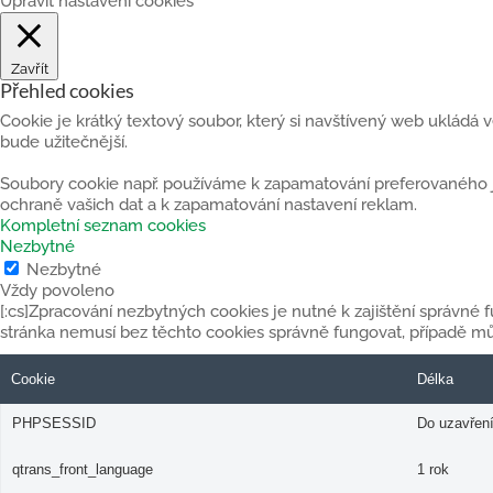
Upravit nastavení cookies
Zavřít
Přehled cookies
Cookie je krátký textový soubor, který si navštívený web ukládá
bude užitečnější.
Soubory cookie např. používáme k zapamatování preferovaného jaz
ochraně vašich dat a k zapamatování nastavení reklam.
Kompletní seznam cookies
Nezbytné
Nezbytné
Vždy povoleno
[:cs]Zpracování nezbytných cookies je nutné k zajištění správné
stránka nemusí bez těchto cookies správně fungovat, případě mů
Cookie
Délka
PHPSESSID
Do uzavření
qtrans_front_language
1 rok