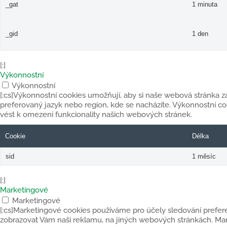
_gat
1 minuta
_gid
1 den
[:]
Výkonnostní
Výkonnostní
[:cs]Výkonnostní cookies umožňují, aby si naše webová stránka za
preferovaný jazyk nebo region, kde se nacházíte. Výkonnostní 
vést k omezení funkcionality našich webových stránek.
Cookie
Délka
sid
1 měsíc
[:]
Marketingové
Marketingové
[:cs]Marketingové cookies používáme pro účely sledování prefe
zobrazovat Vám naši reklamu, na jiných webových stránkách. Ma