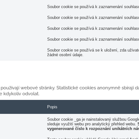
Soubor cookie se používá k zaznamenání souhlasu u
Soubor cookie se používá k zaznamenání souhlasu u
Soubor cookie se používá k zaznamenání souhlasu 
Soubor cookie se používá k zaznamenání souhlasu 
Soubor cookie se používá se k uložení, zda uživat
žádné osobní údaje.
 používají webové stránky. Statistické cookies anonymně sbírají da
 kdykoliv odvolat.
Popis
Soubor cookie _ga je nainstalovaný službou Google
sleduje využití webu pro analytický přehled webu.
vygenerované číslo k rozpoznání unikátních ná