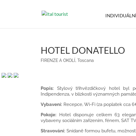
INDIVIDUÁLN
HOTEL DONATELLO
FIRENZE A OKOLÍ
,
Toscana
Popis:
Stylový tříhvězdičkový hotel byl
́Indipendenza, v blízkosti významných památ
Vybavení:
Recepce, Wi-Fi (za poplatek cca 6€/den
Pokoje:
Hotel disponuje celkem 63 elegantní
vybaveny sociálním zařízením, fénem, SAT TV
Stravování:
Snídaně formou bufetu, možnost 