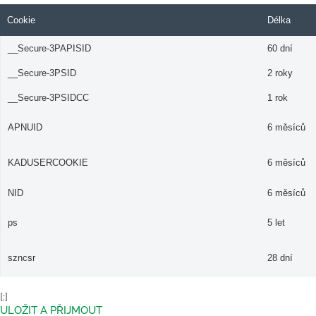
Cookie
Délka
__Secure-3PAPISID
60 dní
__Secure-3PSID
2 roky
__Secure-3PSIDCC
1 rok
APNUID
6 měsíců
KADUSERCOOKIE
6 měsíců
NID
6 měsíců
ps
5 let
szncsr
28 dní
[:]
ULOŽIT A PŘIJMOUT