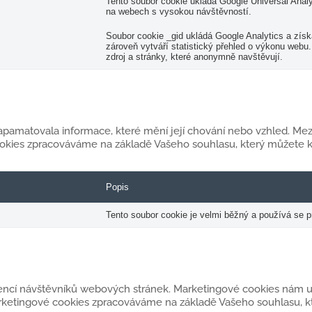
Tento soubor cookie ukládá Google Universal Anal
na webech s vysokou návštěvností.
Soubor cookie _gid ukládá Google Analytics a získ
zároveň vytváří statistický přehled o výkonu webu.
zdroj a stránky, které anonymně navštěvují.
pamatovala informace, které mění její chování nebo vzhled. Mezi n
cookies zpracováváme na základě Vašeho souhlasu, který můžete 
Popis
Tento soubor cookie je velmi běžný a používá se p
rencí návštěvníků webových stránek. Marketingové cookies nám u
rketingové cookies zpracováváme na základě Vašeho souhlasu, kt