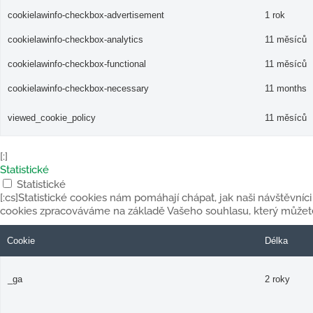
cookielawinfo-checkbox-advertisement
1 rok
cookielawinfo-checkbox-analytics
11 měsíců
cookielawinfo-checkbox-functional
11 měsíců
cookielawinfo-checkbox-necessary
11 months
viewed_cookie_policy
11 měsíců
[:]
Statistické
Statistické
[:cs]Statistické cookies nám pomáhají chápat, jak naši návštěvníci
cookies zpracováváme na základě Vašeho souhlasu, který můžete
Cookie
Délka
_ga
2 roky