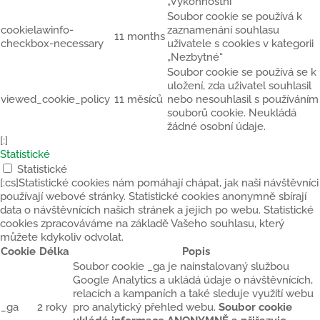
„Výkonnostní“
Soubor cookie se používá k
cookielawinfo-
zaznamenání souhlasu
11 months
checkbox-necessary
uživatele s cookies v kategorii
„Nezbytné“
Soubor cookie se používá se k
uložení, zda uživatel souhlasil
viewed_cookie_policy
11 měsíců
nebo nesouhlasil s používáním
souborů cookie. Neukládá
žádné osobní údaje.
[:]
Statistické
Statistické
[:cs]Statistické cookies nám pomáhají chápat, jak naši návštěvníci
používají webové stránky. Statistické cookies anonymně sbírají
data o návštěvnících našich stránek a jejich po webu. Statistické
cookies zpracováváme na základě Vašeho souhlasu, který
můžete kdykoliv odvolat.
Cookie
Délka
Popis
Soubor cookie _ga je nainstalovaný službou
Google Analytics a ukládá údaje o návštěvnících,
relacích a kampaních a také sleduje využití webu
_ga
2 roky
pro analytický přehled webu.
Soubor cookie