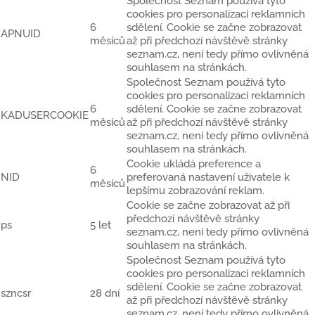
Společnost Seznam používá tyto
cookies pro personalizaci reklamních
6
sdělení. Cookie se začne zobrazovat
APNUID
měsíců
až při předchozí návštěvě stránky
seznam.cz, není tedy přímo ovlivněná
souhlasem na stránkách.
Společnost Seznam používá tyto
cookies pro personalizaci reklamních
6
sdělení. Cookie se začne zobrazovat
KADUSERCOOKIE
měsíců
až při předchozí návštěvě stránky
seznam.cz, není tedy přímo ovlivněná
souhlasem na stránkách.
Cookie ukládá preference a
6
NID
preferovaná nastavení uživatele k
měsíců
lepšímu zobrazování reklam.
Cookie se začne zobrazovat až při
předchozí návštěvě stránky
ps
5 let
seznam.cz, není tedy přímo ovlivněná
souhlasem na stránkách.
Společnost Seznam používá tyto
cookies pro personalizaci reklamních
sdělení. Cookie se začne zobrazovat
szncsr
28 dní
až při předchozí návštěvě stránky
seznam.cz, není tedy přímo ovlivněná