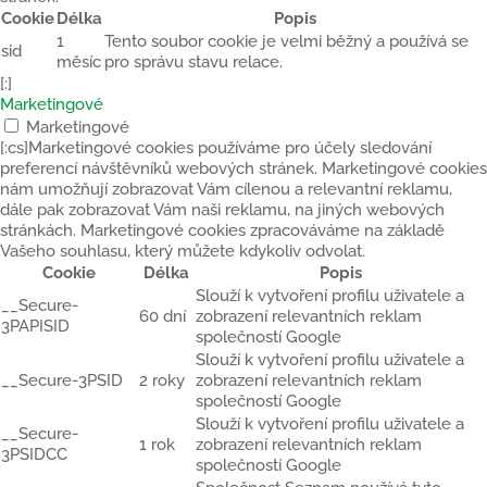
Cookie
Délka
Popis
1
Tento soubor cookie je velmi běžný a používá se
sid
měsíc
pro správu stavu relace.
[:]
Marketingové
Marketingové
[:cs]Marketingové cookies používáme pro účely sledování
preferencí návštěvníků webových stránek. Marketingové cookies
nám umožňují zobrazovat Vám cílenou a relevantní reklamu,
dále pak zobrazovat Vám naši reklamu, na jiných webových
stránkách. Marketingové cookies zpracováváme na základě
Vašeho souhlasu, který můžete kdykoliv odvolat.
Cookie
Délka
Popis
Slouží k vytvoření profilu uživatele a
__Secure-
60 dní
zobrazení relevantních reklam
3PAPISID
společností Google
Slouží k vytvoření profilu uživatele a
__Secure-3PSID
2 roky
zobrazení relevantních reklam
společností Google
Slouží k vytvoření profilu uživatele a
__Secure-
1 rok
zobrazení relevantních reklam
3PSIDCC
společností Google