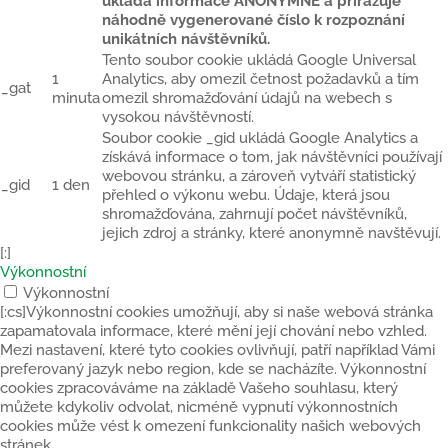
ukládá informace ANONYMNĚ a přiřazuje
náhodně vygenerované číslo k rozpoznání
unikátních návštěvníků.
Tento soubor cookie ukládá Google Universal
1
Analytics, aby omezil četnost požadavků a tím
_gat
minuta
omezil shromažďování údajů na webech s
vysokou návštěvností.
Soubor cookie _gid ukládá Google Analytics a
získává informace o tom, jak návštěvníci používají
webovou stránku, a zároveň vytváří statistický
_gid
1 den
přehled o výkonu webu. Údaje, která jsou
shromažďována, zahrnují počet návštěvníků,
jejich zdroj a stránky, které anonymně navštěvují.
[:]
Výkonnostní
Výkonnostní
[:cs]Výkonnostní cookies umožňují, aby si naše webová stránka
zapamatovala informace, které mění její chování nebo vzhled.
Mezi nastavení, které tyto cookies ovlivňují, patří například Vámi
preferovaný jazyk nebo region, kde se nacházíte. Výkonnostní
cookies zpracováváme na základě Vašeho souhlasu, který
můžete kdykoliv odvolat, nicméně vypnutí výkonnostních
cookies může vést k omezení funkcionality našich webových
stránek.