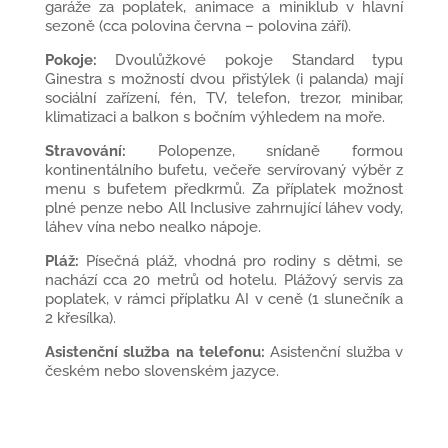
garáže za poplatek, animace a miniklub v hlavní
sezoně (cca polovina června – polovina září).
Pokoje:
Dvoulůžkové pokoje Standard typu
Ginestra s možností dvou přistýlek (i palanda) mají
sociální zařízení, fén, TV, telefon, trezor, minibar,
klimatizaci a balkon s bočním výhledem na moře.
Stravování:
Polopenze, snídaně formou
kontinentálního bufetu, večeře servírovaný výběr z
menu s bufetem předkrmů. Za příplatek možnost
plné penze nebo All Inclusive zahrnující láhev vody,
láhev vína nebo nealko nápoje.
Pláž:
Písečná pláž, vhodná pro rodiny s dětmi, se
nachází cca 20 metrů od hotelu. Plážový servis za
poplatek, v rámci příplatku AI v ceně (1 slunečník a
2 křesílka).
Asistenční služba na telefonu:
Asistenční služba v
českém nebo slovenském jazyce.