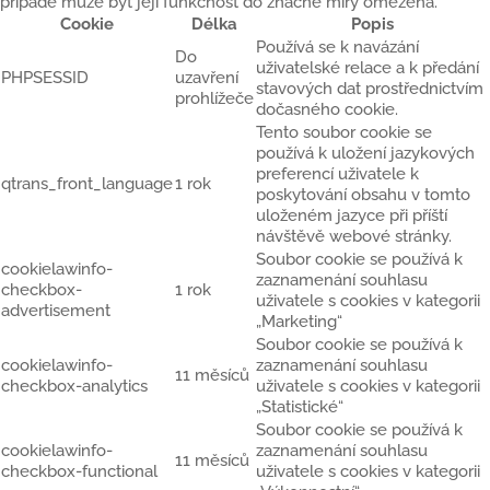
případě může být její funkčnost do značné míry omezena.
Cookie
Délka
Popis
Používá se k navázání
Do
uživatelské relace a k předání
PHPSESSID
uzavření
stavových dat prostřednictvím
prohlížeče
dočasného cookie.
Tento soubor cookie se
používá k uložení jazykových
preferencí uživatele k
qtrans_front_language
1 rok
poskytování obsahu v tomto
uloženém jazyce při příští
návštěvě webové stránky.
Soubor cookie se používá k
cookielawinfo-
zaznamenání souhlasu
checkbox-
1 rok
uživatele s cookies v kategorii
advertisement
„Marketing“
Soubor cookie se používá k
cookielawinfo-
zaznamenání souhlasu
11 měsíců
checkbox-analytics
uživatele s cookies v kategorii
„Statistické“
Soubor cookie se používá k
cookielawinfo-
zaznamenání souhlasu
11 měsíců
checkbox-functional
uživatele s cookies v kategorii