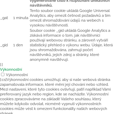
vygenerované číslo k rozpoznání unikátních
návštěvníků.
Tento soubor cookie ukládá Google Universal
Analytics, aby omezil četnost požadavků a tím
_gat
1 minuta
omezil shromažďování údajů na webech s
vysokou návštěvností.
Soubor cookie _gid ukládá Google Analytics a
získává informace o tom, jak návštěvníci
používají webovou stránku, a zároveň vytváří
_gid
1 den
statistický přehled o výkonu webu. Údaje, která
jsou shromažďována, zahrnují počet
návštěvníků, jejich zdroj a stránky, které
anonymně navštěvují.
[:]
Výkonnostní
Výkonnostní
[:cs]Výkonnostní cookies umožňují, aby si naše webová stránka
zapamatovala informace, které mění její chování nebo vzhled.
Mezi nastavení, které tyto cookies ovlivňují, patří například Vámi
preferovaný jazyk nebo region, kde se nacházíte. Výkonnostní
cookies zpracováváme na základě Vašeho souhlasu, který
můžete kdykoliv odvolat, nicméně vypnutí výkonnostních
cookies může vést k omezení funkcionality našich webových
stránek.