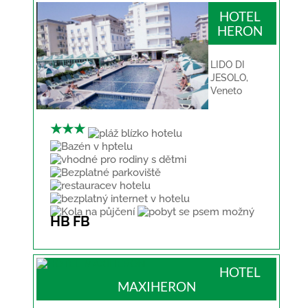
HOTEL
HERON
LIDO DI
JESOLO
,
Veneto
★★★
HB
FB
HOTEL
MAXIHERON