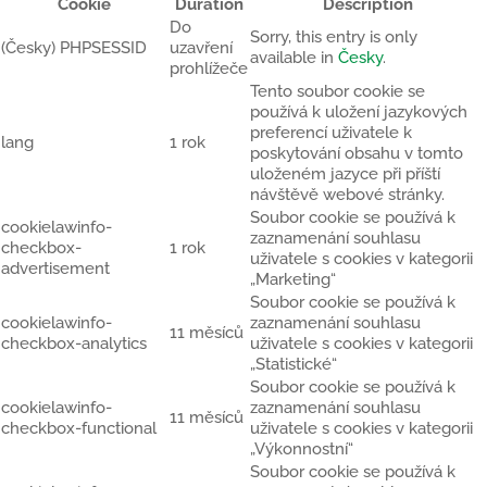
Cookie
Duration
Description
Do
Sorry, this entry is only
(Česky) PHPSESSID
uzavření
available in
Česky
.
prohlížeče
Tento soubor cookie se
používá k uložení jazykových
preferencí uživatele k
lang
1 rok
poskytování obsahu v tomto
uloženém jazyce při příští
návštěvě webové stránky.
Soubor cookie se používá k
cookielawinfo-
zaznamenání souhlasu
checkbox-
1 rok
uživatele s cookies v kategorii
advertisement
„Marketing“
Soubor cookie se používá k
cookielawinfo-
zaznamenání souhlasu
11 měsíců
checkbox-analytics
uživatele s cookies v kategorii
„Statistické“
Soubor cookie se používá k
cookielawinfo-
zaznamenání souhlasu
11 měsíců
checkbox-functional
uživatele s cookies v kategorii
„Výkonnostní“
Soubor cookie se používá k