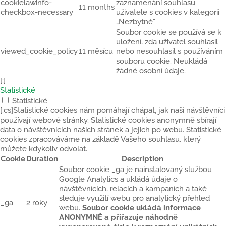
cookielawinfo-
zaznamenání souhlasu
11 months
checkbox-necessary
uživatele s cookies v kategorii
„Nezbytné“
Soubor cookie se používá se k
uložení, zda uživatel souhlasil
viewed_cookie_policy
11 měsíců
nebo nesouhlasil s používáním
souborů cookie. Neukládá
žádné osobní údaje.
[:]
Statistické
Statistické
[:cs]Statistické cookies nám pomáhají chápat, jak naši návštěvníci
používají webové stránky. Statistické cookies anonymně sbírají
data o návštěvnících našich stránek a jejich po webu. Statistické
cookies zpracováváme na základě Vašeho souhlasu, který
můžete kdykoliv odvolat.
Cookie
Duration
Description
Soubor cookie _ga je nainstalovaný službou
Google Analytics a ukládá údaje o
návštěvnících, relacích a kampaních a také
sleduje využití webu pro analytický přehled
_ga
2 roky
webu.
Soubor cookie ukládá informace
ANONYMNĚ a přiřazuje náhodně