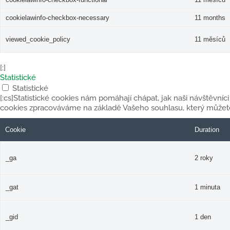
cookielawinfo-checkbox-necessary
11 months
viewed_cookie_policy
11 měsíců
[:]
Statistické
Statistické
[:cs]Statistické cookies nám pomáhají chápat, jak naši návštěvníci
cookies zpracováváme na základě Vašeho souhlasu, který můžete
Cookie
Duration
_ga
2 roky
_gat
1 minuta
_gid
1 den