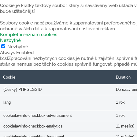
Cookie je krátký textový soubor, který si navštívený web ukládá
bude užitečnější.
Soubory cookie např. používáme k zapamatování preferovaného jaz
ochraně vašich dat a k zapamatování nastavení reklam.
Kompletní seznam cookies
Nezbytné
Nezbytné
Always Enabled
[:cs]Zpracování nezbytných cookies je nutné k zajištění správné
stránka nemusí bez těchto cookies správně fungovat, případě mů
Cookie
Duration
(Česky) PHPSESSID
Do uzavření
lang
1 rok
cookielawinfo-checkbox-advertisement
1 rok
cookielawinfo-checkbox-analytics
11 měsíců
cookielawinfo-checkbox-functional
11 měsíců