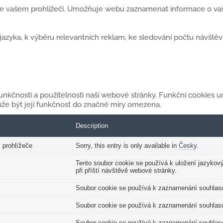
 ve vašem prohlížeči. Umožňuje webu zaznamenat informace o vaší
yka, k výběru relevantních reklam, ke sledování počtu návštěvní
 funkčnosti a použitelnosti naší webové stránky. Funkční cookies
že být její funkčnost do značné míry omezena.
Description
 prohlížeče
Sorry, this entry is only available in
Česky
.
Tento soubor cookie se používá k uložení jazykov
při příští návštěvě webové stránky.
Soubor cookie se používá k zaznamenání souhlasu u
Soubor cookie se používá k zaznamenání souhlasu u
Soubor cookie se používá k zaznamenání souhlasu 