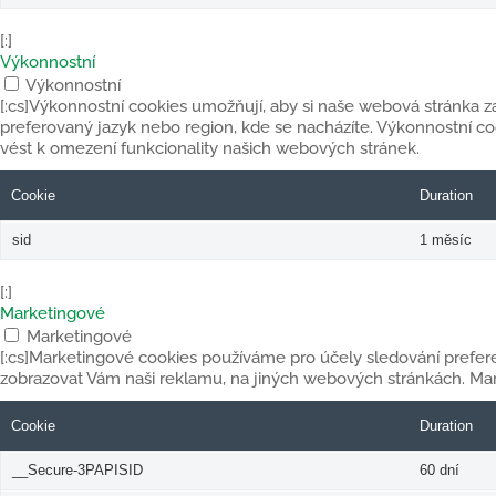
[:]
Výkonnostní
Výkonnostní
[:cs]Výkonnostní cookies umožňují, aby si naše webová stránka za
preferovaný jazyk nebo region, kde se nacházíte. Výkonnostní 
vést k omezení funkcionality našich webových stránek.
Cookie
Duration
sid
1 měsíc
[:]
Marketingové
Marketingové
[:cs]Marketingové cookies používáme pro účely sledování prefe
zobrazovat Vám naši reklamu, na jiných webových stránkách. Ma
Cookie
Duration
__Secure-3PAPISID
60 dní