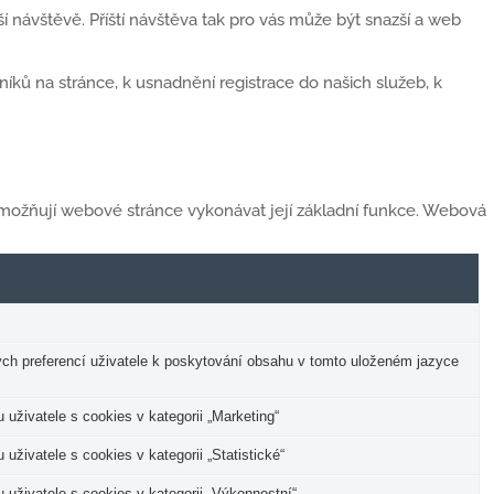
 návštěvě. Příští návštěva tak pro vás může být snazší a web
ků na stránce, k usnadnění registrace do našich služeb, k
 umožňují webové stránce vykonávat její základní funkce. Webová
ých preferencí uživatele k poskytování obsahu v tomto uloženém jazyce
živatele s cookies v kategorii „Marketing“
živatele s cookies v kategorii „Statistické“
uživatele s cookies v kategorii „Výkonnostní“