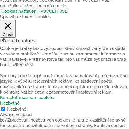
využíváme soubory cookie. Kliknutím na “POVOLIT VŠE”,
umožníte uložení souborů cookies.
Cookies nastavení
POVOLIT VŠE
Upravit nastavení cookies
Close
Přehled cookies
Cookie je krátký textový soubor, který si navštívený web ukládá
ve vašem prohlížeči. Umožňuje webu zaznamenat informace o
vaší návštěvě. Příští návštěva tak pro vás může být snazší a web
bude užitečnější.
Soubory cookie např. používáme k zapamatování preferovaného
jazyka, k výběru relevantních reklam, ke sledování počtu
návštěvníků na stránce, k usnadnění registrace do našich služeb,
k ochraně vašich dat a k zapamatování nastavení reklam.
Kompletní seznam cookies
Nezbytné
Nezbytné
Always Enabled
[:cs]Zpracování nezbytných cookies je nutné k zajištění správné
funkčnosti a použitelnosti naší webové stránky. Funkční cookies