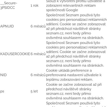
Slouží k vytvoření profilu uživatele a
__Secure-
1 rok
zobrazení relevantních reklam
3PSIDCC
společností Google
Společnost Seznam používá tyto
cookies pro personalizaci reklamních
sdělení. Cookie se začne zobrazovat
APNUID
6 měsíců
až při předchozí návštěvě stránky
seznam.cz, není tedy přímo
ovlivněná souhlasem na stránkách.
Společnost Seznam používá tyto
cookies pro personalizaci reklamních
sdělení. Cookie se začne zobrazovat
KADUSERCOOKIE
6 měsíců
až při předchozí návštěvě stránky
seznam.cz, není tedy přímo
ovlivněná souhlasem na stránkách.
Cookie ukládá preference a
NID
6 měsíců
preferovaná nastavení uživatele k
lepšímu zobrazování reklam.
Cookie se začne zobrazovat až při
předchozí návštěvě stránky
ps
5 let
seznam.cz, není tedy přímo
ovlivněná souhlasem na stránkách.
Společnost Seznam používá tyto