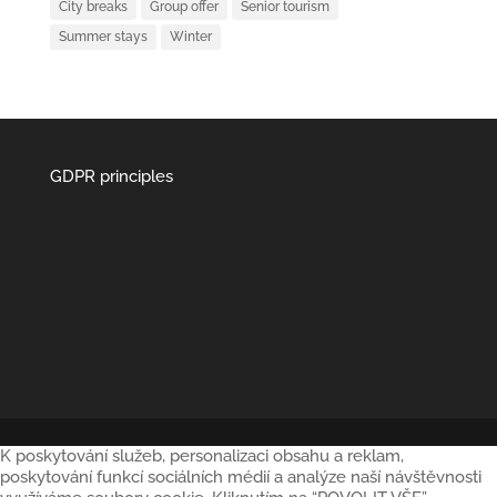
City breaks
Group offer
Senior tourism
Summer stays
Winter
GDPR principles
K poskytování služeb, personalizaci obsahu a reklam,
poskytování funkcí sociálních médií a analýze naší návštěvnosti