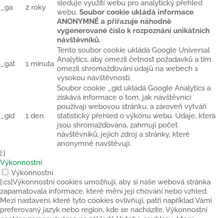
sleduje využití webu pro analytický přehled
_ga
2 roky
webu.
Soubor cookie ukládá informace
ANONYMNĚ a přiřazuje náhodně
vygenerované číslo k rozpoznání unikátních
návštěvníků.
Tento soubor cookie ukládá Google Universal
Analytics, aby omezil četnost požadavků a tím
_gat
1 minuta
omezil shromažďování údajů na webech s
vysokou návštěvností.
Soubor cookie _gid ukládá Google Analytics a
získává informace o tom, jak návštěvníci
používají webovou stránku, a zároveň vytváří
_gid
1 den
statistický přehled o výkonu webu. Údaje, která
jsou shromažďována, zahrnují počet
návštěvníků, jejich zdroj a stránky, které
anonymně navštěvují.
[:]
Výkonnostní
Výkonnostní
[:cs]Výkonnostní cookies umožňují, aby si naše webová stránka
zapamatovala informace, které mění její chování nebo vzhled.
Mezi nastavení, které tyto cookies ovlivňují, patří například Vámi
preferovaný jazyk nebo region, kde se nacházíte. Výkonnostní