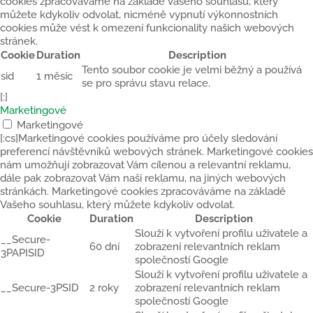
cookies zpracováváme na základě Vašeho souhlasu, který
můžete kdykoliv odvolat, nicméně vypnutí výkonnostních
cookies může vést k omezení funkcionality našich webových
stránek.
Cookie
Duration
Description
Tento soubor cookie je velmi běžný a používá
sid
1 měsíc
se pro správu stavu relace.
[:]
Marketingové
Marketingové
[:cs]Marketingové cookies používáme pro účely sledování
preferencí návštěvníků webových stránek. Marketingové cookies
nám umožňují zobrazovat Vám cílenou a relevantní reklamu,
dále pak zobrazovat Vám naši reklamu, na jiných webových
stránkách. Marketingové cookies zpracováváme na základě
Vašeho souhlasu, který můžete kdykoliv odvolat.
Cookie
Duration
Description
Slouží k vytvoření profilu uživatele a
__Secure-
60 dní
zobrazení relevantních reklam
3PAPISID
společností Google
Slouží k vytvoření profilu uživatele a
__Secure-3PSID
2 roky
zobrazení relevantních reklam
společností Google