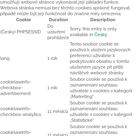
umožňují webové stránce vykonávat její základní funkce.
Webová stránka nemusí bez těchto cookies správně fungovat,
případě může být její funkčnost do značné míry omezena.
Cookie
Duration
Description
Do
Sorry, this entry is only
(Česky) PHPSESSID
uzavření
available in
Česky
.
prohlížeče
Tento soubor cookie se
používá k uložení jazykových
preferencí uživatele k
lang
1 rok
poskytování obsahu v tomto
uloženém jazyce při příští
návštěvě webové stránky.
Soubor cookie se používá k
cookielawinfo-
zaznamenání souhlasu
checkbox-
1 rok
uživatele s cookies v kategorii
advertisement
„Marketing“
Soubor cookie se používá k
cookielawinfo-
zaznamenání souhlasu
11 měsíců
checkbox-analytics
uživatele s cookies v kategorii
„Statistické“
Soubor cookie se používá k
cookielawinfo-
zaznamenání souhlasu
11 měsíců