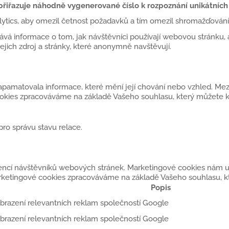
iřazuje náhodně vygenerované číslo k rozpoznání unikátních 
lytics, aby omezil četnost požadavků a tím omezil shromažďován
ává informace o tom, jak návštěvníci používají webovou stránku, a
ejich zdroj a stránky, které anonymně navštěvují.
pamatovala informace, které mění její chování nebo vzhled. Mezi n
cookies zpracováváme na základě Vašeho souhlasu, který můžete 
pro správu stavu relace.
rencí návštěvníků webových stránek. Marketingové cookies nám u
rketingové cookies zpracováváme na základě Vašeho souhlasu, kt
Popis
 zobrazení relevantních reklam společností Google
 zobrazení relevantních reklam společností Google