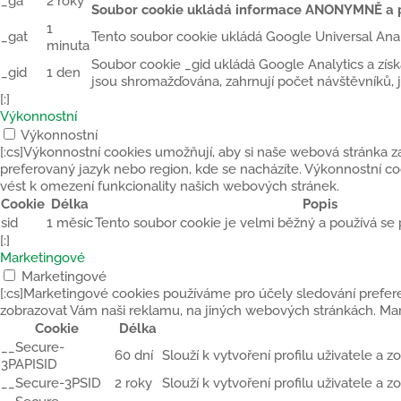
_ga
2 roky
Soubor cookie ukládá informace ANONYMNĚ a př
1
_gat
Tento soubor cookie ukládá Google Universal Ana
minuta
Soubor cookie _gid ukládá Google Analytics a získ
_gid
1 den
jsou shromažďována, zahrnují počet návštěvníků, j
[:]
Výkonnostní
Výkonnostní
[:cs]Výkonnostní cookies umožňují, aby si naše webová stránka za
preferovaný jazyk nebo region, kde se nacházíte. Výkonnostní 
vést k omezení funkcionality našich webových stránek.
Cookie
Délka
Popis
sid
1 měsíc
Tento soubor cookie je velmi běžný a používá se 
[:]
Marketingové
Marketingové
[:cs]Marketingové cookies používáme pro účely sledování prefe
zobrazovat Vám naši reklamu, na jiných webových stránkách. Ma
Cookie
Délka
__Secure-
60 dní
Slouží k vytvoření profilu uživatele a
3PAPISID
__Secure-3PSID
2 roky
Slouží k vytvoření profilu uživatele a