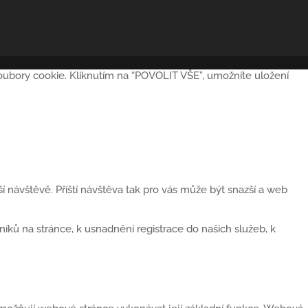
soubory cookie. Kliknutím na “POVOLIT VŠE”, umožníte uložení
 návštěvě. Příští návštěva tak pro vás může být snazší a web
ků na stránce, k usnadnění registrace do našich služeb, k