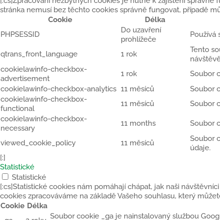
[:cs]Zpracování nezbytných cookies je nutné k zajištění správné
stránka nemusí bez těchto cookies správně fungovat, případě mů
Cookie
Délka
Do uzavření
PHPSESSID
Používá 
prohlížeče
Tento so
qtrans_front_language
1 rok
návštěvě
cookielawinfo-checkbox-
1 rok
Soubor c
advertisement
cookielawinfo-checkbox-analytics
11 měsíců
Soubor c
cookielawinfo-checkbox-
11 měsíců
Soubor c
functional
cookielawinfo-checkbox-
11 months
Soubor c
necessary
Soubor c
viewed_cookie_policy
11 měsíců
údaje.
[:]
Statistické
Statistické
[:cs]Statistické cookies nám pomáhají chápat, jak naši návštěvníci
cookies zpracováváme na základě Vašeho souhlasu, který můžete
Cookie
Délka
Soubor cookie _ga je nainstalovaný službou Google