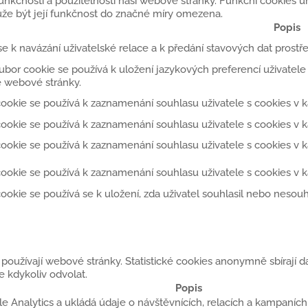
 funkčnosti a použitelnosti naší webové stránky. Funkční cookies
že být její funkčnost do značné míry omezena.
Popis
se k navázání uživatelské relace a k předání stavových dat prost
ubor cookie se používá k uložení jazykových preferencí uživatele
 webové stránky.
ookie se používá k zaznamenání souhlasu uživatele s cookies v ka
ookie se používá k zaznamenání souhlasu uživatele s cookies v kat
ookie se používá k zaznamenání souhlasu uživatele s cookies v k
ookie se používá k zaznamenání souhlasu uživatele s cookies v k
ookie se používá se k uložení, zda uživatel souhlasil nebo neso
 používají webové stránky. Statistické cookies anonymně sbírají da
 kdykoliv odvolat.
Popis
 Analytics a ukládá údaje o návštěvnících, relacích a kampaních