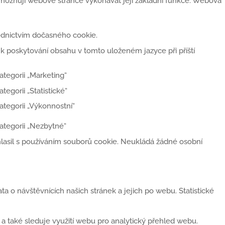
 umožňují webové stránce vykonávat její základní funkce. Webová
řednictvím dočasného cookie.
 k poskytování obsahu v tomto uloženém jazyce při příští
tegorii „Marketing“
egorii „Statistické“
ategorii „Výkonnostní“
ategorii „Nezbytné“
uhlasil s používáním souborů cookie. Neukládá žádné osobní
ta o návštěvnících našich stránek a jejich po webu. Statistické
 a také sleduje využití webu pro analytický přehled webu.